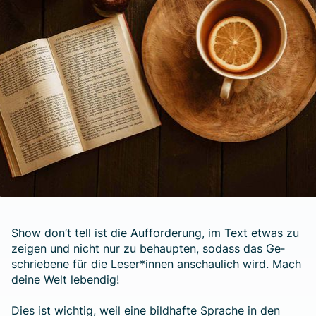
Show don’t tell ist die Auf­forde­rung, im Text et­was zu
zeigen und nicht nur zu be­haup­ten, so­dass das Ge­
schrie­bene für die Leser*­innen an­schau­lich wird. Mach
deine Welt leben­dig!
Dies ist wichtig, weil eine bild­hafte Sprache in den