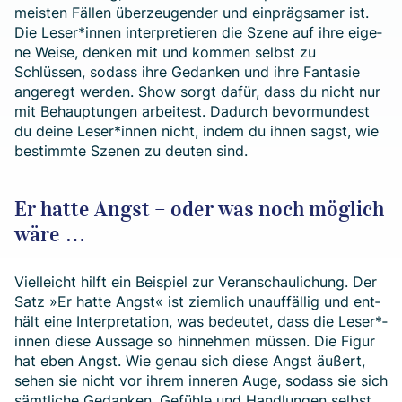
meis­ten Fällen über­zeugen­der und ein­präg­samer ist.
Die Leser*­innen inter­pre­tie­ren die Sze­ne auf ihre eige­
ne Weise, denken mit und kommen selbst zu
Schlüssen, sodass ihre Ge­dan­ken und ihre Fan­ta­sie
ange­regt werden. Show sorgt da­für, dass du nicht nur
mit Be­hauptun­gen ar­beitest. Da­durch be­vor­mun­dest
du deine Leser*­innen nicht, in­dem du ihnen sagst, wie
be­stimmte Sze­nen zu deu­ten sind.
Er hatte Angst – oder was noch möglich
wäre …
Vielleicht hilft ein Bei­spiel zur Ver­an­schau­li­chung. Der
Satz »Er hatte Angst« ist ziemlich un­auf­fällig und ent­
hält eine Inter­pre­ta­tion, was bedeutet, dass die Leser*­
innen die­se Aus­sage so hin­nehmen müssen. Die Figur
hat eben Angst. Wie ge­nau sich diese Angst äußert,
sehen sie nicht vor ihrem inneren Auge, so­dass sie sich
sämt­li­che Gedan­ken, Ge­fühle und Hand­lungen selbst