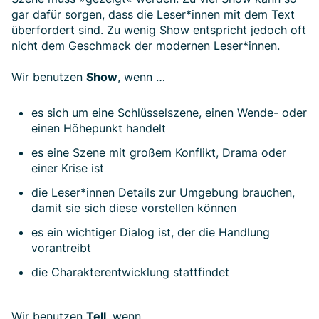
gar dafür sor­gen, dass die Leser*­innen mit dem Text
über­fordert sind. Zu wenig Show ent­spricht je­doch oft
nicht dem Ge­schmack der moder­nen Leser*­innen.
Wir benutzen
Show
, wenn …
es sich um eine Schlüssel­szene, einen Wende- oder
einen Höhe­punkt handelt
es eine Szene mit großem Kon­flikt, Drama oder
einer Krise ist
die Leser*innen Details zur Um­ge­bung brau­chen,
damit sie sich diese vor­stellen können
es ein wichtiger Dialog ist, der die Handlung
vorantreibt
die Charakterentwicklung stattfindet
Wir benutzen
Tell
, wenn …