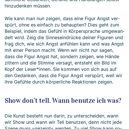
hinzu­den­ken müssen.
Wie kann man nun zei­gen, dass eine Figur Angst ver­
spürt, ohne es ein­fach zu be­haupten? Dies geht zum
Bei­spiel, in­dem das Ge­fühl in Körper­sprache um­ge­wan­
delt wird. Zeig die Sinnes­ein­drü­cke deiner Fi­gu­ren und
frag dich, wie sich Angst an­füh­len kann und was Angst
mit einer Person macht. Wenn wir nicht nur sagen,
dass die Fi­gur Angst hat, son­dern zeigen, wie Hände
zittern und die Stimme ver­sagt, ent­steht ein Bild im
Kopf der Leser*­innen. Sie kommen von sich aus auf
den Ge­dan­ken, dass die Figur Angst ver­spürt, weil wir
ihre Ge­füh­le durch körper­liche Reak­tio­nen zeigen.
Show don’t tell. Wann benutze ich was?
Die Kunst besteht nun darin, zu unter­schei­den, wann
wir Show und wann wir Tell be­nutzen, denn nicht jede
Sze­ne muss »ge­zeigt« werden. Zu viel Show kann so­